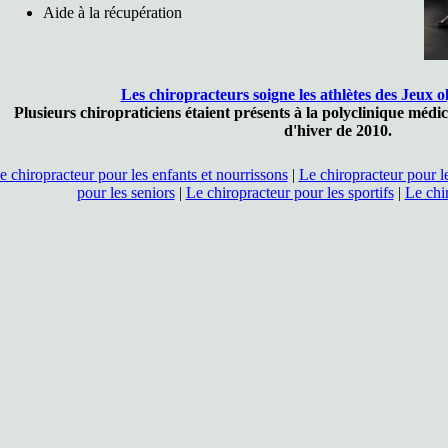
Aide à la récupération
Les chiropracteurs soigne les athlètes des Jeux 
Plusieurs chiropraticiens étaient présents à la polyclinique méd
d'hiver de 2010.
e chiropracteur pour les enfants et nourrissons
|
Le chiropracteur pour l
pour les seniors
|
Le chiropracteur pour les sportifs
|
Le chir