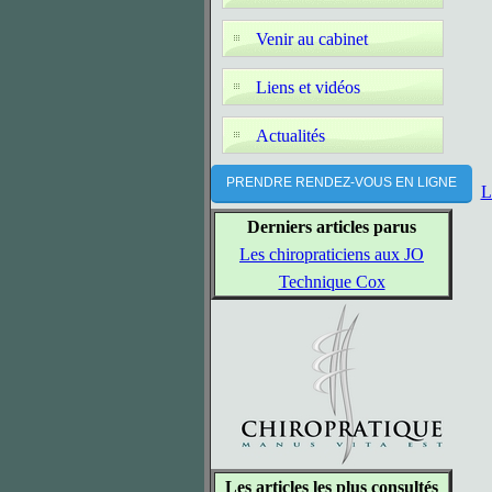
Venir au cabinet
Liens et vidéos
Actualités
PRENDRE RENDEZ-VOUS EN LIGNE
L
Derniers articles parus
Les chiropraticiens aux JO
Technique Cox
Les articles les plus consultés