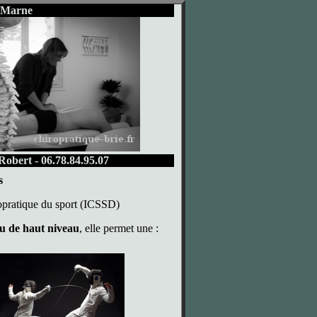
t Marne
obert - 06.78.84.95.07
s
opratique du sport (ICSSD)
 ou de haut niveau
, elle permet une :