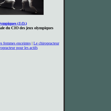
olympiques (J.O.)
icale du CIO des jeux olympiques
es femmes enceintes
|
Le chiropracteur
opracteur pour les actifs