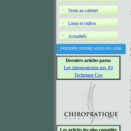
Venir au cabinet
Liens et vidéos
Actualités
PRENDRE RENDEZ-VOUS EN LIGNE
Derniers articles parus
Les chiropraticiens aux JO
Technique Cox
Les articles les plus consultés