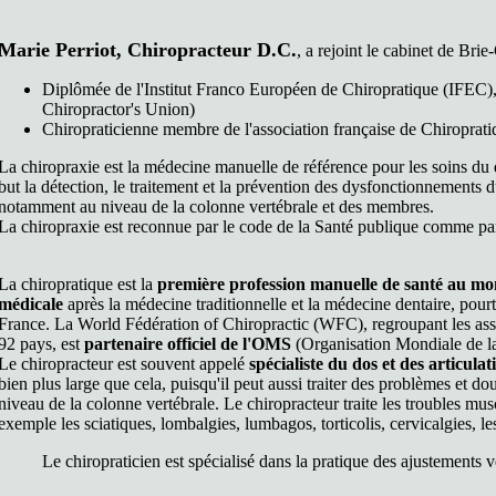
Marie Perriot, Chiropracteur D.C.
, a rejoint le cabinet de Br
Diplômée de l'Institut Franco Européen de Chiropratique (IFEC)
Chiropractor's Union)
Chiropraticienne membre de l'association française de Chiroprat
La chiropraxie est la médecine manuelle de référence pour les soins du d
but la détection, le traitement et la prévention des dysfonctionnements 
notamment au niveau de la colonne vertébrale et des membres.
La chiropraxie est reconnue par le code de la Santé publique comme p
La chiropratique est la
première profession manuelle de santé au m
médicale
après la médecine traditionnelle et la médecine dentaire, pourt
France. La World Fédération of Chiropractic (WFC), regroupant les asso
92 pays, est
partenaire officiel de l'OMS
(Organisation Mondiale de la
Le chiropracteur est souvent appelé
spécialiste du dos et des articulat
bien plus large que cela, puisqu'il peut aussi traiter des problèmes et do
niveau de la colonne vertébrale. Le chiropracteur traite les troubles m
exemple les sciatiques, lombalgies, lumbagos, torticolis, cervicalgies, le
Le chiropraticien est spécialisé dans la pratique des ajustements 