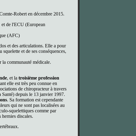
ie-Comte-Robert en décembre 2015.
, et de l'ECU (European
ique (AFC)
os et des articulations. Elle a pour
du squelette et de ses conséquences,
ar la communauté médicale.
onde
, et la
troisième profession
ant elle est très peu connue en
ciations de chiropracteur à travers
 Santé) depuis le 13 janvier 1997.
ions
. Sa formation est cependante
uleurs qui ne sont pas localisées au
usculo-squelettiques comme par
s hernies discales.
vertébraux.