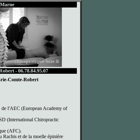
t Marne
obert - 06.78.84.95.07
 Brie-Comte-Robert
), de l'AEC (European Academy of
SSD (International Chiropractic
ique (AFC).
u Rachis et de la moelle épinière