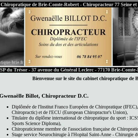
 Chiropratique de Brie-Comte-Robert - Chiropracteur 77 Seine e
 du Trésor - 37 avenue du Général Leclerc - 77170 Brie-Comte-R
Bienvenue sur le site du cabinet chiropratique de
Gwenaëlle Billot, Chiropracteur D.C.
Diplômée de l'Institut Franco Européen de Chiropratique (IFEC
Chiropractic) et de l'ECU (European Chiropractor's Union),
Titulaire du diplôme international de chiropratique du sport : IC
Sports Science Diploma),
Chiropraticienne membre de l'association française de Chiroprat
Stage service Neurochirugie à l'Hopital Saint-Anne - Chirurgie d